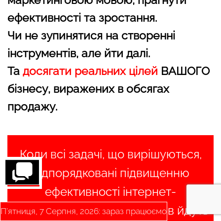
ефективності та зростання.
Чи не зупинятися на створенні
інструментів, але йти далі.
Та
досягати реальних цілей
ВАШОГО
бізнесу, виражених в обсягах
продажу.
Коли всі задачі, що вирішуються,
підпорядковані підвищенню
ефективності інтернет-
маркетингу, багато процесів йдуть
П’ятниця, 7 Серпня, 2026: зараз працюємо