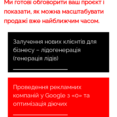
Ми готові обговорити ваш проєкт і
показати, як можна масштабувати
продажі вже найближчим часом.
Залучення нових клієнтів для
бізнесу – лідогенерація
(генерація лідів)
Проведення рекламних
компаній у Google з «0» та
оптимізація діючих