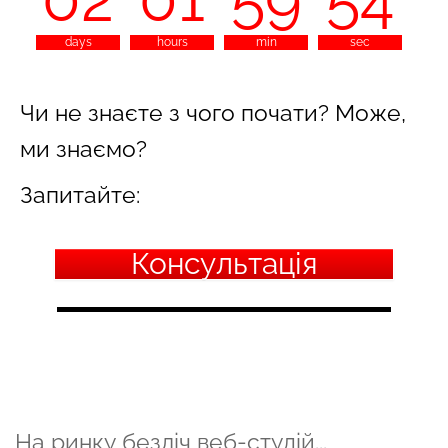
54
days
hours
min
sec
Чи не знаєте з чого почати? Може,
ми знаємо?
Запитайте:
Консультація
На ринку безліч веб-студій...