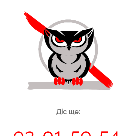
Діє ще:
02
01
59
53