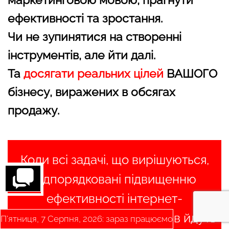
ефективності та зростання.
Чи не зупинятися на створенні
інструментів, але йти далі.
Та
досягати реальних цілей
ВАШОГО
бізнесу, виражених в обсягах
продажу.
Коли всі задачі, що вирішуються,
підпорядковані підвищенню
ефективності інтернет-
маркетингу, багато процесів йдуть
П’ятниця, 7 Серпня, 2026: зараз працюємо