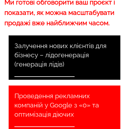
Ми готові обговорити ваш проєкт і
показати, як можна масштабувати
продажі вже найближчим часом.
Залучення нових клієнтів для
бізнесу – лідогенерація
(генерація лідів)
Проведення рекламних
компаній у Google з «0» та
оптимізація діючих