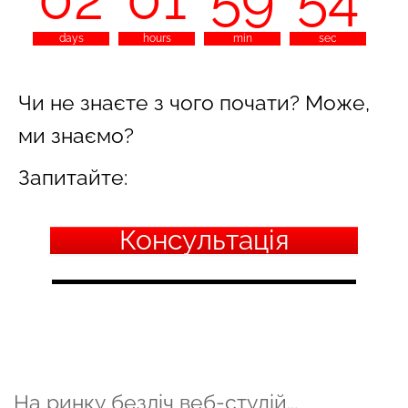
53
days
hours
min
sec
Чи не знаєте з чого почати? Може,
ми знаємо?
Запитайте:
Консультація
На ринку безліч веб-студій...