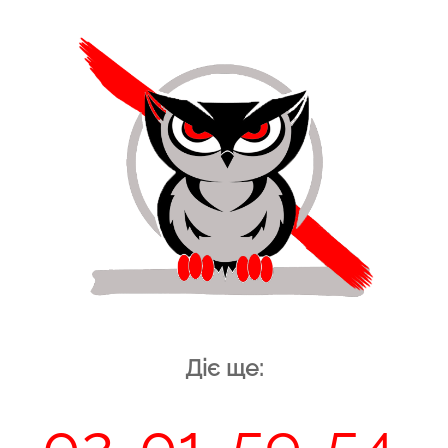
Діє ще:
52
02
01
59