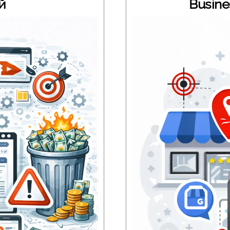
й
Busine