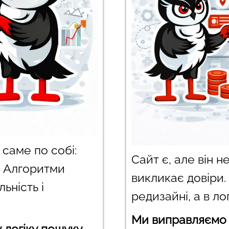
саме по собі:
Сайт є, але він н
. Алгоритми
викликає довіри.
ьність і
редизайні, а в лог
Ми виправляємо 
 логіку пошуку,