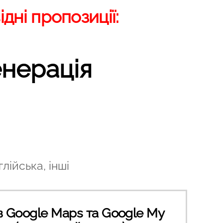
дні пропозиції:
енерація
лійська, інші
в Google Maps та Google My