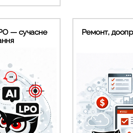
LPO — сучасне
Ремонт, доопр
ання