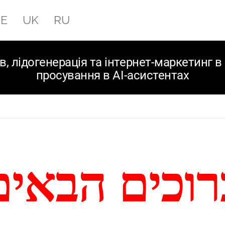
E
UK
RU
, лідогенерація та інтернет-маркетинг в І
просування в AI-асистентах
רוכים הבאים