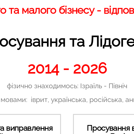
 та малого бізнесу - відпові
сування та Лідог
2014 - 2026
фізично знаходимось: Ізраїль - Північ
овами: іврит, українська, російська, анг
та виправлення
Просування 