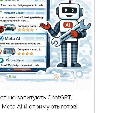
астіше запитують ChatGPT,
а Meta AI й отримують готові