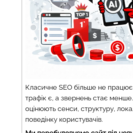
Класичне SEO більше не працює 
трафік є, а звернень стає менше
оцінюють сенси, структуру, локал
поведінку користувачів.
Ми перебудовуємо сайт під нову