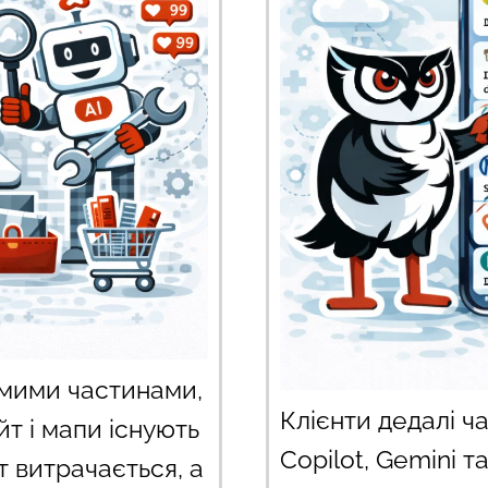
мими частинами,
Клієнти дедалі ч
т і мапи існують
Copilot, Gemini т
т витрачається, а