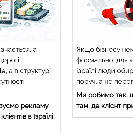
ачається, а
Якщо бізнесу нем
орогі.
формально, для к
, а в структурі
Ізраїлі люди оби
сутності
поруч, а не пере
Ми робимо так, 
овуємо рекламу
там, де клієнт п
ієнтів в Ізраїлі,