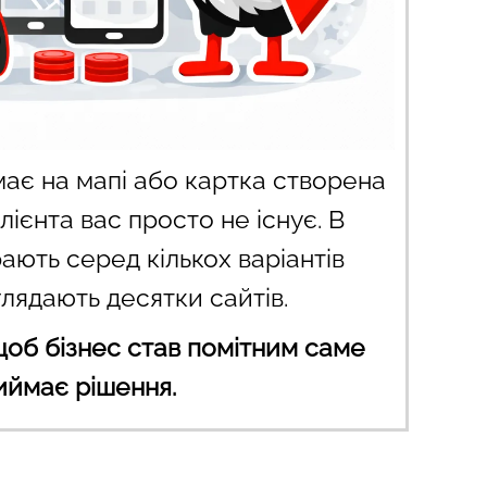
ає на мапі або картка створена
лієнта вас просто не існує. В
рають серед кількох варіантів
глядають десятки сайтів.
щоб бізнес став помітним саме
риймає рішення.