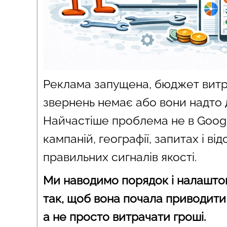
Реклама запущена, бюджет витр
звернень немає або вони надто д
Найчастіше проблема не в Google
кампаній, географії, запитах і від
правильних сигналів якості.
Ми наводимо порядок і налашт
так, щоб вона почала приводити кл
а не просто витрачати гроші.