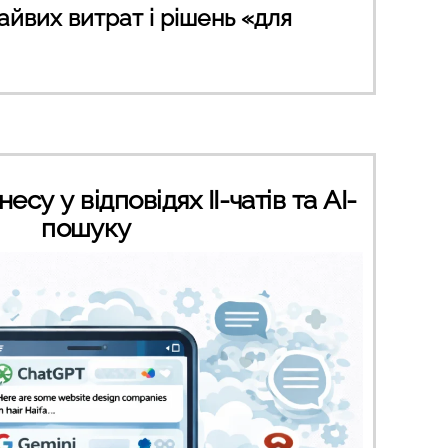
айвих витрат і рішень «для
су у відповідях ІІ-чатів та AI-
пошуку