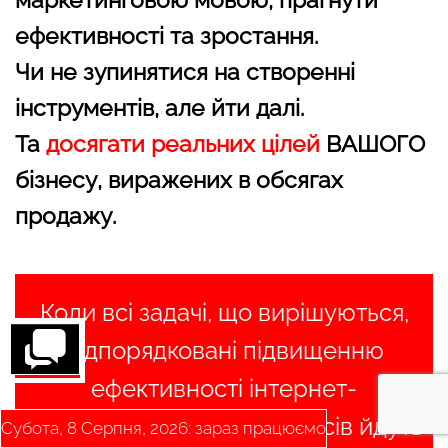
ефективності та зростання.
Чи не зупинятися на створенні
інструментів, але йти далі.
Та
досягати реальних цілей
ВАШОГО
бізнесу, виражених в обсягах
продажу.
Коли всі задачі, що вирішуються,
підпорядковані підвищенню
ефективності інтернет-
маркетингу, багато процесів йдуть
Субота, 8 Серпня, 2026: зараз працюємо