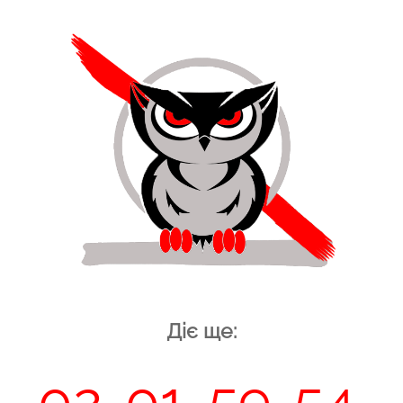
Діє ще:
52
02
01
59