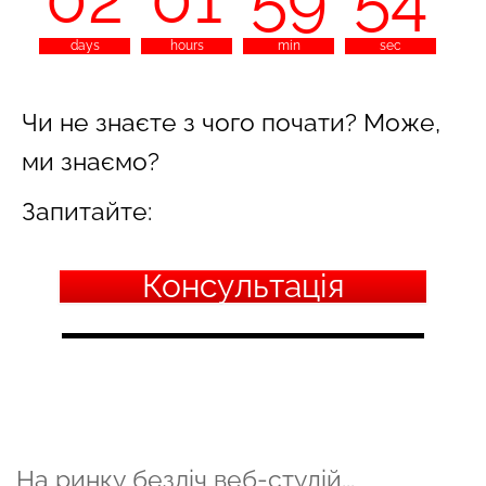
53
days
hours
min
sec
Чи не знаєте з чого почати? Може,
ми знаємо?
Запитайте:
Консультація
На ринку безліч веб-студій...