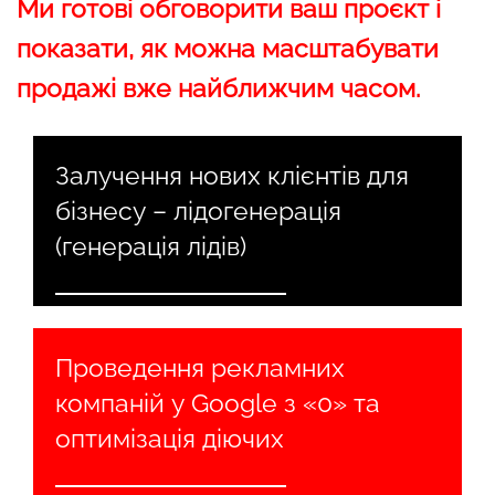
Ми готові обговорити ваш проєкт і
показати, як можна масштабувати
продажі вже найближчим часом.
Залучення нових клієнтів для
бізнесу – лідогенерація
(генерація лідів)
Проведення рекламних
компаній у Google з «0» та
оптимізація діючих