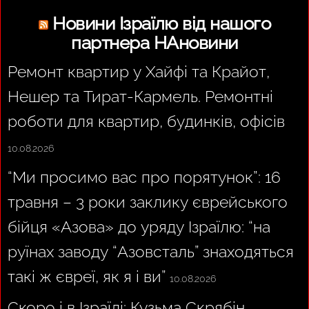
Новини Ізраїлю від нашого
партнера НАновини
Ремонт квартир у Хайфі та Крайот,
Нешер та Тират-Кармель. Ремонтні
роботи для квартир, будинків, офісів
10.08.2026
“Ми просимо вас про порятунок”: 16
травня – 3 роки заклику єврейського
бійця «Азова» до уряду Ізраїлю: “на
руїнах заводу “Азовсталь” знаходяться
такі ж євреї, як я і ви”
10.08.2026
Скоро і в Ізраїлі: Кузьма Скрябін