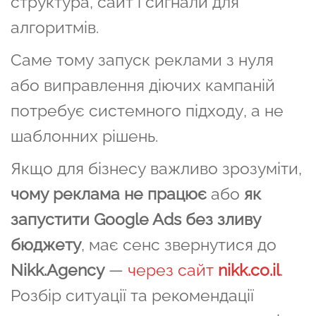
структура, сайт і сигнали для
алгоритмів.
Саме тому запуск реклами з нуля
або виправлення діючих кампаній
потребує системного підходу, а не
шаблонних рішень.
Якщо для бізнесу важливо зрозуміти,
чому реклама не працює
або
як
запустити Google Ads без зливу
бюджету
, має сенс звернутися до
Nikk.Agency
—
через сайт
nikk.co.il
.
Розбір ситуації та рекомендації