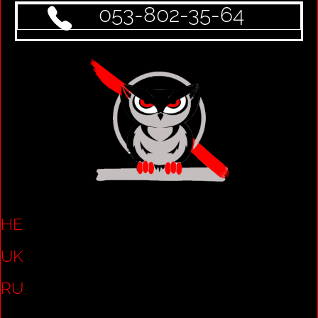
053-802-35-64
HE
UK
RU