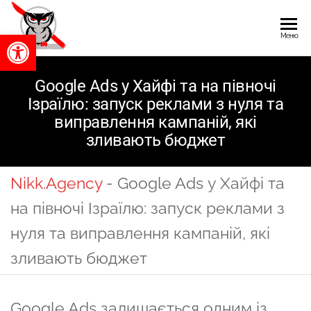
Перейти
до
Nikk.Agency
Відкрити Панель інструментів
Nikk.Agency
Меню
(Хайфа,
SEO-
змісту
Ізраїль): SEO-
просування
просування
Google Ads у Хайфі та на півночі
сайтів,
сайтів,
Ізраїлю: запуск реклами з нуля та
лідогенерація,
виправлення кампаній, які
лідогенерація
Google Ads і
зливають бюджет
просування в
та інтернет-
Google Maps.
маркетинг в
AEO —
Nikk.Agency
-
Google Ads у Хайфі та
просування в
Ізраїлі —
AI-асистентах
на півночі Ізраїлю: запуск реклами з
Google Ads,
та AI-видачі.
нуля та виправлення кампаній, які
Google Maps
Безкоштовна
консультація.
зливають бюджет
і просування
Тел.: 053-802-
в AI-
3564.
асистентах
Google Ads залишається одним із