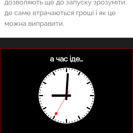
дозволяють ще до запуску зрозуміти,
де саме втрачаються гроші і як це
можна виправити.
а час іде…