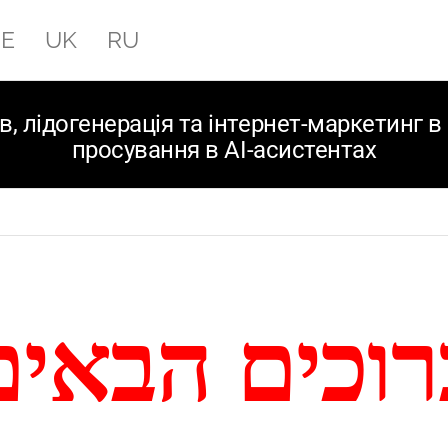
E
UK
RU
, лідогенерація та інтернет-маркетинг в І
просування в AI-асистентах
רוכים הבאים