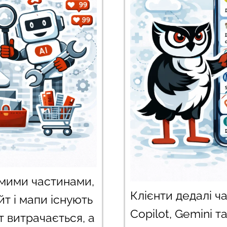
мими частинами,
Клієнти дедалі ч
т і мапи існують
Copilot, Gemini т
т витрачається, а