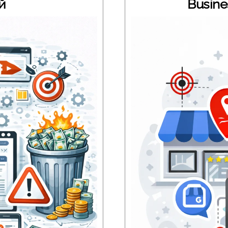
й
Busine