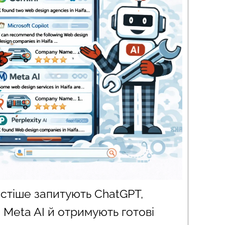
астіше запитують ChatGPT,
а Meta AI й отримують готові