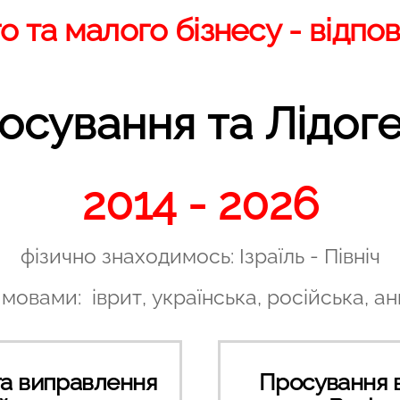
 та малого бізнесу - відпові
сування та Лідог
2014 - 2026
фізично знаходимось: Ізраїль - Північ
овами: іврит, українська, російська, анг
та виправлення
Просування 