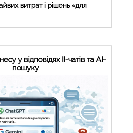
айвих витрат і рішень «для
су у відповідях ІІ-чатів та AI-
пошуку