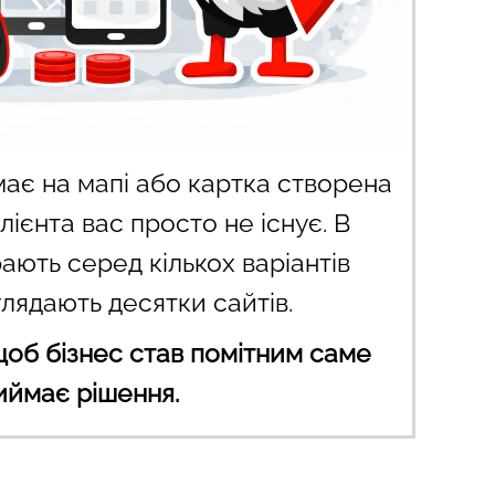
ає на мапі або картка створена
лієнта вас просто не існує. В
рають серед кількох варіантів
глядають десятки сайтів.
щоб бізнес став помітним саме
риймає рішення.