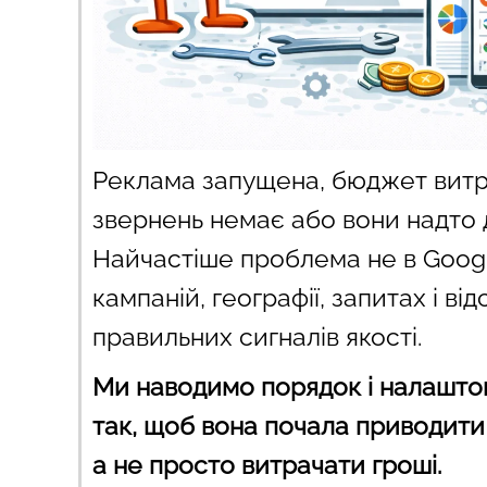
Реклама запущена, бюджет витр
звернень немає або вони надто д
Найчастіше проблема не в Google
кампаній, географії, запитах і від
правильних сигналів якості.
Ми наводимо порядок і налашт
так, щоб вона почала приводити кл
а не просто витрачати гроші.